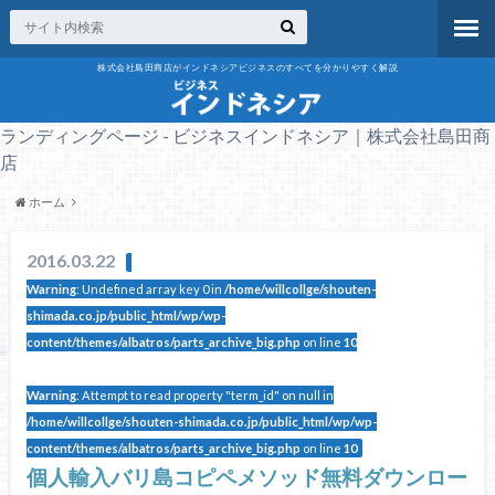
株式会社島田商店がインドネシアビジネスのすべてを分かりやすく解説
ランディングページ - ビジネスインドネシア｜株式会社島田商
店
ホーム
2016.03.22
Warning
: Undefined array key 0 in
/home/willcollge/shouten-
shimada.co.jp/public_html/wp/wp-
content/themes/albatros/parts_archive_big.php
on line
10
Warning
: Attempt to read property "term_id" on null in
/home/willcollge/shouten-shimada.co.jp/public_html/wp/wp-
content/themes/albatros/parts_archive_big.php
on line
10
個人輸入バリ島コピペメソッド無料ダウンロー