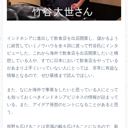
インドネシアに進出して飲食店を出店開業し、儲かるよう
に経営していくノウハウを全４回に渡って竹谷氏にインタ
ビューした。これから海外で飲食店を出店開業したいと構
想している人や、すでに日本において飲食店をやっている
があまり上手くいっていない人にとっては、非常に有益な
情報となるので、ぜひ最後まで読んでほしい。
また、なにか海外で事業をしたいと思っている人にとって
も知っておくべきインドネシアビジネスの情報が詰まって
いる。また、アイデア発想のヒントになることがあると思
う。
視野を広げることは意識の幅を広げることになるので、新