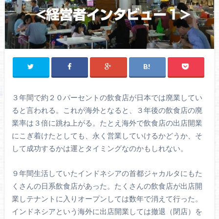
３年間で約２０パーセントの飲食店が日本では廃業してい
ると言われる。これが海外となると、３年後の飲食店の廃
業率は３倍に跳ね上がる。たとえ海外で飲食店の出店開業
にこぎ着けたとしても、永く営業していけるかどうか、そ
して成功するかは運とタイミングなのかもしれない。
９年間生活していたインドネシアの首都ジャカルタにもた
くさんの日系飲食店があった。たくさんの飲食店が出店開
業しテナントに入りオープンしては数年で消えて行った。
インドネシアという海外に出店開業しては撤退（閉店）を