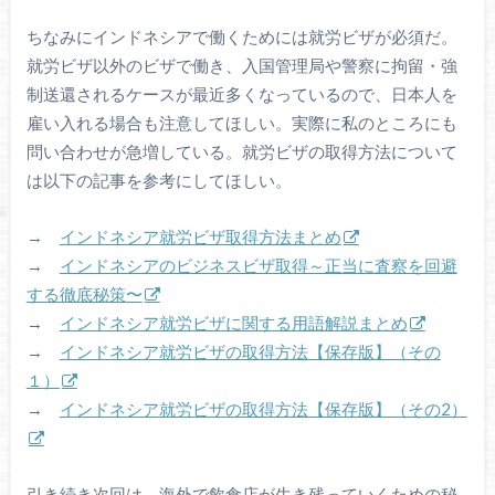
ちなみにインドネシアで働くためには就労ビザが必須だ。
就労ビザ以外のビザで働き、入国管理局や警察に拘留・強
制送還されるケースが最近多くなっているので、日本人を
雇い入れる場合も注意してほしい。実際に私のところにも
問い合わせが急増している。就労ビザの取得方法について
は以下の記事を参考にしてほしい。
→
インドネシア就労ビザ取得方法まとめ
→
インドネシアのビジネスビザ取得～正当に査察を回避
する徹底秘策〜
→
インドネシア就労ビザに関する用語解説まとめ
→
インドネシア就労ビザの取得方法【保存版】（その
１）
→
インドネシア就労ビザの取得方法【保存版】（その2）
引き続き次回は、海外で飲食店が生き残っていくための秘