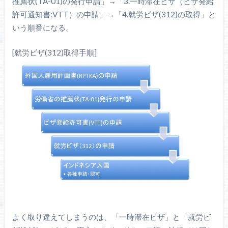
推薦状(TA-01)の発行申請」→「3.一時滞在ビザ（ビザ発給
許可通知書:VTT）の申請」→「4.就労ビザ(312)の取得」と
いう順番になる。
[就労ビザ(312)取得手順]
よく取り違えてしまうのは、「一時滞在ビザ」と「就労ビ