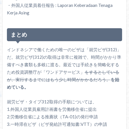
・外国人従業員着任報告 : Laporan Keberadaan Tenaga
Kerja Asing
まとめ
インドネシアで働くための唯一のビザは「就労ビザ(312)」
だ。就労ビザ(312)の取得は非常に複雑で、時間がかかり準
備すべき書類も多岐に渡る。最近では手続きを簡略化する
ため投資調整庁が「ワンドアサービス」
をするとしている
が、実行するまでにはもう少し時間がかかるだろう。
を始
めている。
就労ビザ・タイプ312取得の手順については、
1.外国人従業員雇用計画書を労働移住省に提出
2.労働移住省による推薦状（TA-01)の発行申請
3.一時滞在ビザ（ビザ発給許可通知書:VTT）の申請