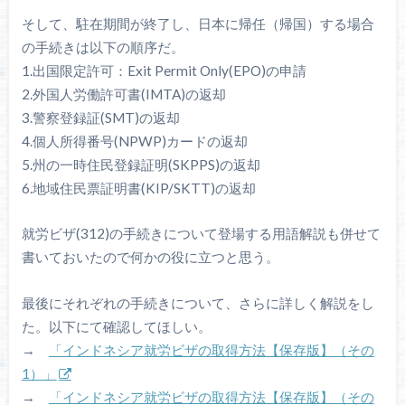
そして、駐在期間が終了し、日本に帰任（帰国）する場合
の手続きは以下の順序だ。
1.出国限定許可：Exit Permit Only(EPO)の申請
2.外国人労働許可書(IMTA)の返却
3.警察登録証(SMT)の返却
4.個人所得番号(NPWP)カードの返却
5.州の一時住民登録証明(SKPPS)の返却
6.地域住民票証明書(KIP/SKTT)の返却
就労ビザ(312)の手続きについて登場する用語解説も併せて
書いておいたので何かの役に立つと思う。
最後にそれぞれの手続きについて、さらに詳しく解説をし
た。以下にて確認してほしい。
→
「インドネシア就労ビザの取得方法【保存版】（その
1）」
→
「インドネシア就労ビザの取得方法【保存版】（その