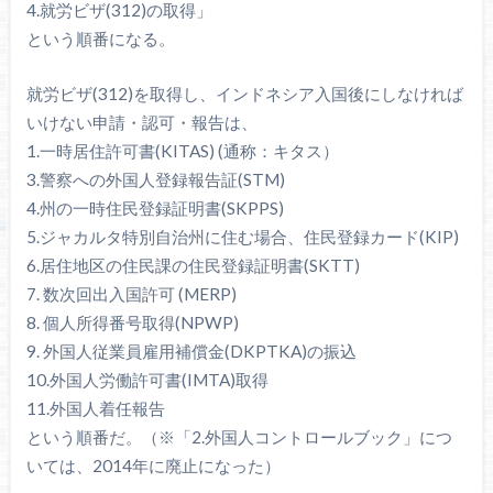
4.就労ビザ(312)の取得」
という順番になる。
就労ビザ(312)を取得し、インドネシア入国後にしなければ
いけない申請・認可・報告は、
1.一時居住許可書(KITAS) (通称：キタス）
3.警察への外国人登録報告証(STM)
4.州の一時住民登録証明書(SKPPS)
5.ジャカルタ特別自治州に住む場合、住民登録カード(KIP)
6.居住地区の住民課の住民登録証明書(SKTT)
7. 数次回出入国許可 (MERP)
8. 個人所得番号取得(NPWP)
9. 外国人従業員雇用補償金(DKPTKA)の振込
10.外国人労働許可書(IMTA)取得
11.外国人着任報告
という順番だ。（※「2.外国人コントロールブック」につ
いては、2014年に廃止になった）