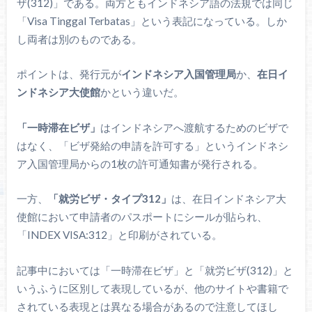
ザ(312)」である。両方ともインドネシア語の法規では同じ
「Visa Tinggal Terbatas」という表記になっている。しか
し両者は別のものである。
ポイントは、発行元が
インドネシア入国管理局
か、
在日イ
ンドネシア大使館
かという違いだ。
「一時滞在ビザ」
はインドネシアへ渡航するためのビザで
はなく、「ビザ発給の申請を許可する」というインドネシ
ア入国管理局からの1枚の許可通知書が発行される。
一方、
「就労ビザ・タイプ312」
は、在日インドネシア大
使館において申請者のパスポートにシールが貼られ、
「INDEX VISA:312」と印刷がされている。
記事中においては「一時滞在ビザ」と「就労ビザ(312)」と
いうふうに区別して表現しているが、他のサイトや書籍で
されている表現とは異なる場合があるので注意してほし