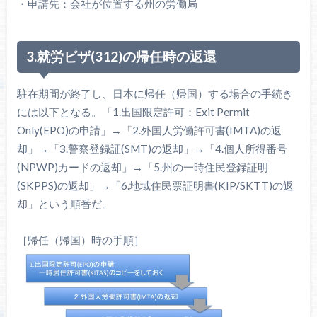
・申請先：会社が位置する州の労働局
3.就労ビザ(312)の帰任時の返還
駐在期間が終了し、日本に帰任（帰国）する場合の手続き
には以下となる。「1.出国限定許可：Exit Permit
Only(EPO)の申請」→「2.外国人労働許可書(IMTA)の返
却」→「3.警察登録証(SMT)の返却」→「4.個人所得番号
(NPWP)カードの返却」→「5.州の一時住民登録証明
(SKPPS)の返却」→「6.地域住民票証明書(KIP/SKTT)の返
却」という順番だ。
［帰任（帰国）時の手順］