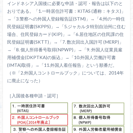
インドネシア入国後に必要な申請・認可・報告は以下のと
おりである。「1.一時居住許可書：KITAS (通称：キタス)」
→「3.警察への外国人登録報告証(STM)」→「4.州の一時住
民登録証明書(SKPPS)」→「5.ジャカルタ特別自治州に住む
場合、住民登録カード(KIP)」→「6.居住地区の住民課の住
民登録証明書(SKTT)」→「7. 数次回出入国許可 (MERP)」
→「8. 個人所得番号取得(NPWP)」→「9. 外国人従業員雇
用補償金(DKPTKA)の振込」→「10.外国人労働許可書
(IMTA)取得」→「11.外国人着任報告」という順番だ。
（※「2.外国人コントロールブック」については、2014年
に廃止になった）
［入国後各種申請・認可］