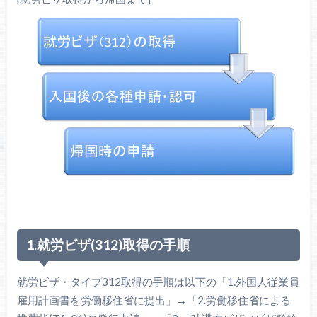
1.就労ビザ(312)取得の手順
就労ビザ・タイプ312取得の手順は以下の「1.外国人従業員
雇用計画書を労働移住省に提出」→「2.労働移住省による