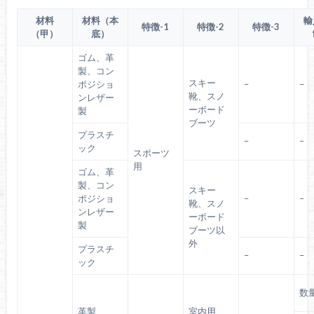
材料
材料（本
輸
特徴-1
特徴-2
特徴-3
（甲）
底）
ゴム、革
製、コン
スキー
ポジショ
–
–
靴、スノ
ンレザー
ーボード
製
ブーツ
プラスチ
–
–
ック
スポーツ
用
ゴム、革
製、コン
スキー
ポジショ
–
–
靴、スノ
ンレザー
ーボード
製
ブーツ以
外
プラスチ
–
–
ック
数
革製
室内用