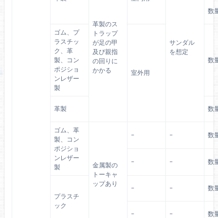
数
革製のス
ゴム、プ
トラップ
ラスチッ
が足の甲
サンダル
ク、革
及び親指
を想定
製、コン
数
の回りに
ポジショ
かかる
室外用
ンレザー
製
革製
数
ゴム、革
–
–
数
製、コン
ポジショ
ンレザー
–
–
数
金属製の
製
トーキャ
ップあり
–
–
数
プラスチ
ック
–
–
数