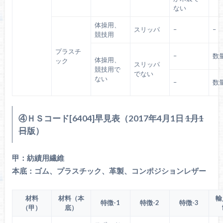
ない
体操用、
スリッパ
–
–
競技用
プラスチ
–
数
体操用、
ック
スリッパ
競技用で
でない
ない
–
数
④ＨＳコード[6404]早見表（2017年4月1日
1月1
日
版）
甲：紡績用繊維
本底：ゴム、プラスチック、革製、コンポジションレザー
材料
材料（本
輸
特徴-1
特徴-2
特徴-3
（甲）
底）