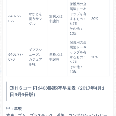
保護用の金
属製トーキ
かかとを
ャップを有
6402.99-
無税又は
覆うサン
するもの：
20%
029
非譲許
ダル
6.7%
その他：
10%
保護用の金
属製トーキ
ギブスシ
ャップを有
6402.99-
ューズ、
無税又は
するもの：
20%
090
カジュア
非譲許
6.7%
ル靴
その他：
10%
③ＨＳコード[6403]関税率早見表（2017年4月1
日
1月1日
版）
甲：革製
本底：ゴム、プラスチック、革製、コンポジションレザー