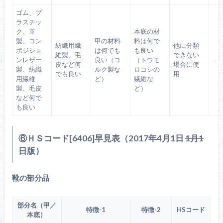
ゴム、プ
ラスチッ
ク、革
本底の材
製、コン
甲の材料
料は何で
紡織用繊
他に分類
ポジショ
は何でも
も良い
維製、毛
できない
ンレザー
良い（コ
（トウモ
–
皮など何
場合に使
製、紡織
ルク製な
ロコシの
でも良い
用
用繊維
ど）
繊維な
製、毛皮
ど）
など何で
も良い
⑥ＨＳコード[6406]早見表（2017年4月1日
1月1
日
版）
靴の部分品
部分名（甲／
特徴-1
特徴-2
HSコード
本底）