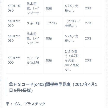
防水長
6401.10-
6.7%／免
靴、レイ
無税
20%
090
税なし
ンブーツ
6401.92-
（27%）／
スキー靴
（27%）
27%
010
免税なし
防水長
6401.92-
6.7%／免
靴、レイ
無税
20%
090
税なし
ンブーツ
ひざを覆
う：6.7%
6401.99-
カジュア
無税
その他：
20%
000
ル防水靴
8%／免税
なし
②ＨＳコード[6402]関税率早見表（2017年4月1
日
1月1日
版）
甲：ゴム、プラスチック