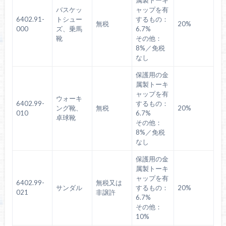
属製トーキ
バスケッ
ャップを有
6402.91-
トシュー
するもの：
無税
20%
000
ズ、乗馬
6.7%
靴
その他：
8%／免税
なし
保護用の金
属製トーキ
ャップを有
ウォーキ
6402.99-
するもの：
ング靴、
無税
20%
010
6.7%
卓球靴
その他：
8%／免税
なし
保護用の金
属製トーキ
ャップを有
6402.99-
無税又は
サンダル
するもの：
20%
021
非譲許
6.7%
その他：
10%