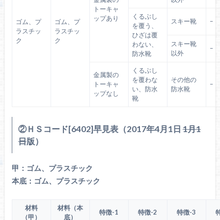
トーキャ
くるぶし
ップあり
スキー靴
–
ゴム、プ
ゴム、プ
を覆う、
ラスチッ
ラスチッ
ひざは覆
ク
ク
スキー靴
わない、
–
以外
防水靴
くるぶし
金属製の
を覆わな
その他の
トーキャ
–
い、防水
防水靴
ップなし
靴
②ＨＳコード[6402]早見表（2017年4月1日
1月1
日
版）
甲：ゴム、プラスチック
本底：ゴム、プラスチック
材料
材料（本
特徴-1
特徴-2
特徴-3
（甲）
底）