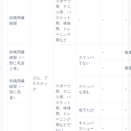
スポーツ
用、テニ
ス用、バ
紡織用繊
スケット
–
–
–
維製
用、体操
用、トレ
ーニング
用など
紡織用繊
–
数
維製（一
スリッパ
部に毛皮
でない
–
数
と革）
ゴム、プ
紡織用繊
ラスチッ
スポーツ
維製（一
スリッパ
ク
–
–
用、テニ
部に毛
も含む
ス用、バ
皮）
スケット
用、体操
地下たび
–
–
用、トレ
ーニング
キャンバ
用などで
スシュー
–
–
ない