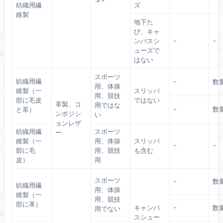
紡織用繊
ズ
維製
地下た
び、キャ
ンバスシ
–
–
ューズで
はない
スポーツ
紡織用繊
–
数
用、体操
維製（一
スリッパ
用、競技
部に毛皮
ではない
革製、コ
用ではな
–
数
と革）
ンポジシ
い
ョンレザ
紡織用繊
スポーツ
ー
維製（一
用、体操
スリッパ
–
–
部に毛
用、競技
も含む
皮）
用
スポーツ
–
数
紡織用繊
用、体操
維製（一
用、競技
部に革）
キャンバ
–
数
用でない
スシュー