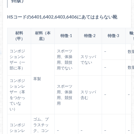
日
版）
HSコードの6401,6402,6403,6406にあてはまらない靴
材料
材料（本
輸
特徴-1
特徴-2
特徴-3
（甲）
底）
コンポジ
スポーツ
–
数
ションレ
用、体操
スリッパ
ザー（一
用、競技
でない
–
数
部に革）
用でない
革製
コンポジ
ションレ
スポーツ
ザー（革
用、体操
スリッパ
–
–
をつかっ
用、競技
含む
ていな
用
い）
ゴム、プ
コンポジ
ラスチッ
ションレ
ク、コン
–
–
–
–