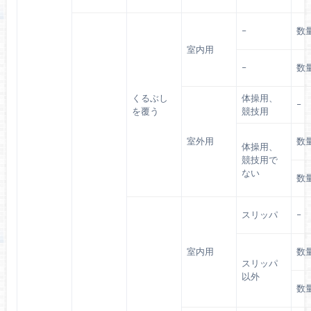
–
数
室内用
–
数
くるぶし
体操用、
–
を覆う
競技用
室外用
数
体操用、
競技用で
ない
数
スリッパ
–
室内用
数
スリッパ
以外
数