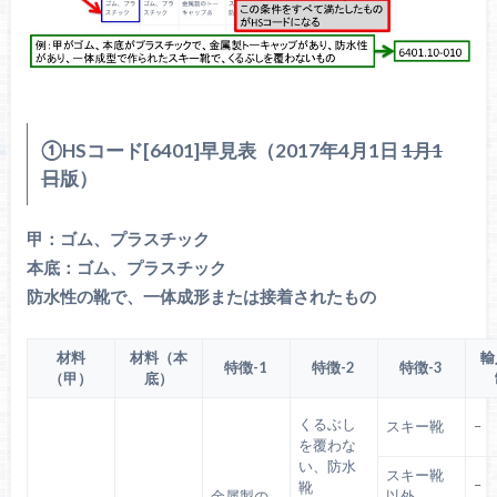
①HSコード[6401]早見表（2017年4月1日
1月1
日
版）
甲：ゴム、プラスチック
本底：ゴム、プラスチック
防水性の靴で、一体成形または接着されたもの
材料
材料（本
輸
特徴-1
特徴-2
特徴-3
（甲）
底）
くるぶし
スキー靴
–
を覆わな
い、防水
スキー靴
–
靴
金属製の
以外