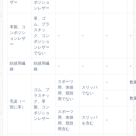
ザー
ポジショ
ンレザー
革、ゴ
ム、プラ
革製、コ
スチッ
ンポジシ
ク、コン
–
–
–
–
ョンレザ
ポジショ
ー
ンレザー
でない
紡績用繊
紡績用繊
–
–
–
–
維
維
スポーツ
–
数
用、体操
スリッパ
ゴム、プ
用、競技
でない
ラスチッ
–
数
用でない
毛皮（一
ク、革
部に革）
製、コン
スポーツ
ポジショ
用、体操
スリッパ
ンレザー
–
–
用、競技
を含む
用含む