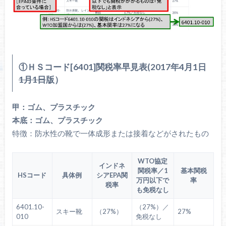
①ＨＳコード[6401]関税率早見表(2017年4月1日
1月1日
版）
甲：ゴム、プラスチック
本底：ゴム、プラスチック
特徴：防水性の靴で一体成形または接着などがされたもの
WTO協定
インドネ
関税率／1
基本関税
HSコード
具体例
シアEPA関
万円以下で
率
税率
も免税なし
6401.10-
（27%）／
スキー靴
（27%）
27%
010
免税なし