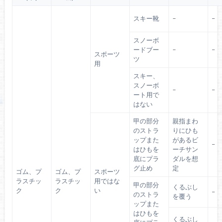
スキー靴
–
–
スノーボ
ードブー
–
–
スポーツ
ツ
用
スキー、
スノーボ
–
–
ート用で
はない
甲の部分
親指まわ
のストラ
りにひも
ップまた
があるビ
–
はひもを
ーチサン
底にプラ
ダルを想
グ止め
定
ゴム、プ
ゴム、プ
スポーツ
ラスチッ
ラスチッ
用ではな
甲の部分
くるぶし
ク
ク
い
–
のストラ
を覆う
ップまた
はひもを
くるぶし