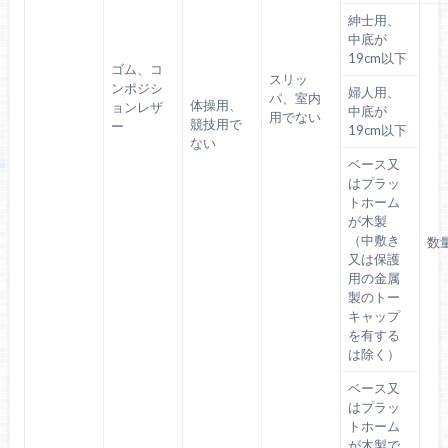
紳士用、
中底が
19cm以下
ゴム、コ
スリッ
ンポジシ
婦人用、
パ、室内
体操用、
ョンレザ
中底が
用でない
競技用で
ー
19cm以下
ない
ベース又
はプラッ
トホーム
が木製
（中敷き
数
又は保護
用の金属
製のトー
キャップ
を有する
は除く）
ベース又
はプラッ
トホーム
が木製で