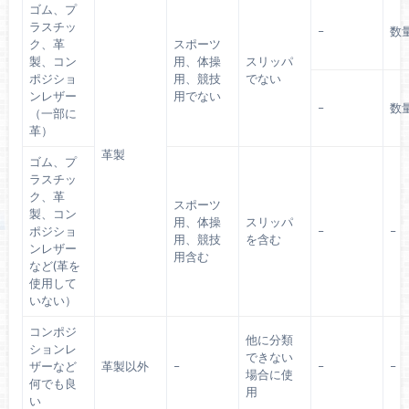
ゴム、プ
ラスチッ
–
数
ク、革
スポーツ
製、コン
用、体操
スリッパ
ポジショ
用、競技
でない
ンレザー
用でない
–
数
（一部に
革）
革製
ゴム、プ
ラスチッ
ク、革
スポーツ
製、コン
用、体操
スリッパ
ポジショ
–
–
用、競技
を含む
ンレザー
用含む
など(革を
使用して
いない）
コンポジ
他に分類
ションレ
できない
ザーなど
革製以外
–
–
–
場合に使
何でも良
用
い