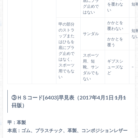
底にプラ
を覆わな
短
グ止めで
い
はない
かかとを
甲の部分
覆わない
のストラ
短
サンダル
ップまた
な
かかとを
はひもを
覆う
底にプラ
グ止めで
スポーツ
はなく、
用、短
ギブスシ
スポーツ
靴、サン
ューズな
–
用でもな
ダルでも
ど
い
ない
③ＨＳコード[6403]早見表（2017年4月1日
1月1
日
版）
甲：革製
本底：ゴム、プラスチック、革製、コンポジションレザー