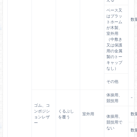
ベース又
はプラッ
数
トホーム
が木製、
室外用
（中敷き
又は保護
用の金属
製のトー
キャップ
なし）
その他
体操用、
–
競技用
ゴム、コ
ンポジシ
くるぶし
室外用
数
体操用、
ョンレザ
を覆う
競技用で
ー
ない
数