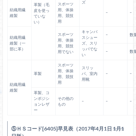
ズ
スポーツ
革製（毛
紡織用繊
用、体操
皮を使っ
–
–
維製
用、競技
ていな
用
い）
キャンバ
スポーツ
–
数
紡織用繊
スシュー
用、体操
維製（一
ズ、スリ
用、競技
部に革）
ッパでな
–
数
用でない
い
スポーツ
スリッ
用、体操
革製
パ、室内
–
–
用、競技
用靴
用
紡織用繊
維製
革製、コ
ンポジシ
その他の
–
–
–
ョンレザ
もの
ー
⑤ＨＳコード[6405]早見表（2017年4月1日
1月1