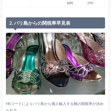
材料
290
2. バリ島からの関税率早見表
HSコードによりバリ島から個人輸入する靴の関税率が決め
られる。