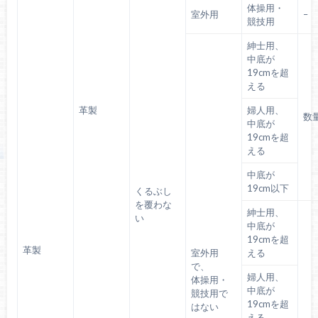
体操用・
室外用
–
競技用
紳士用、
中底が
19cmを超
える
革製
婦人用、
数
中底が
19cmを超
える
中底が
19cm以下
くるぶし
を覆わな
紳士用、
い
中底が
19cmを超
革製
室外用
える
で、
婦人用、
体操用・
中底が
競技用で
19cmを超
はない
える