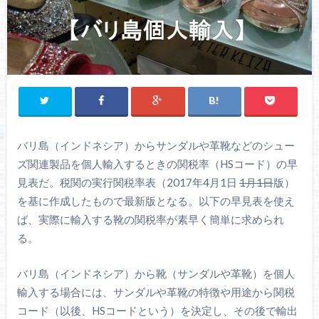
バリ島（インドネシア）からサンダルや革靴などのシュー
ズ関連製品を個人輸入するときの関税率（HSコード）の早
見表だ。税関の実行関税率表（2017年4月1日
1月1日
版）
を基に作成したもので最新版となる。以下の早見表を使え
ば、実際に輸入する靴の関税率が素早く簡単に求められ
る。
バリ島（インドネシア）から靴（サンダルや革靴）を個人
輸入する場合には、サンダルや革靴の特徴や用途から関税
コード（以後、HSコードという）を決定し、その後で輸出