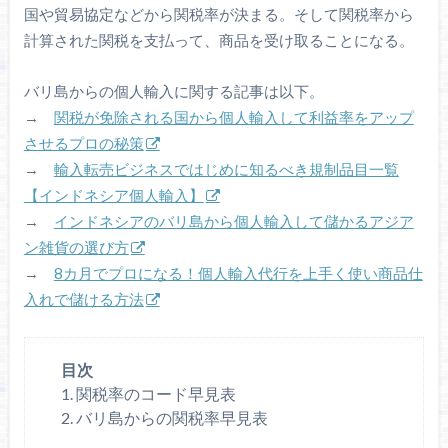
国や貿易協定などから関税率が決まる。そして関税率から
計算された関税を支払って、商品を受け取ることになる。
バリ島からの個人輸入に関する記事は以下。
→
関税が免除される国から個人輸入して利益率をアップ
させるプロの秘策
→
輸入転売ビジネスではじめに知るべき規制品目一覧
【インドネシア個人輸入】
→
インドネシアのバリ島から個人輸入して儲かるアジア
ン雑貨の選び方
→
8カ月でプロになる！個人輸入代行を上手く使い商品仕
入れで儲ける方法
目次
1. 関税率のコード早見表
2. バリ島からの関税率早見表