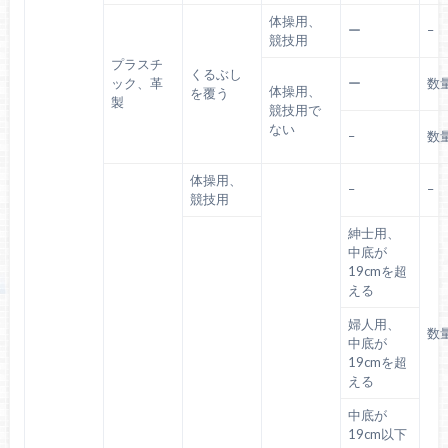
体操用、
ー
–
競技用
プラスチ
くるぶし
ック、革
ー
数
体操用、
を覆う
製
競技用で
ない
–
数
体操用、
–
–
競技用
紳士用、
中底が
19cmを超
える
婦人用、
数
中底が
19cmを超
える
中底が
19cm以下