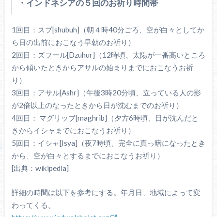
・インドネシアの５回のお祈り時間帯
1回目：スブ[shubuh]（朝４時40分ごろ、空が白々としてか
ら日の出前におこなう早朝のお祈り）
2回目：ズフール[Dzuhur]（12時頃、太陽が一番高いところ
から傾いたときからアサルの始まりまでにおこなうお祈
り）
3回目：アサル[Ashr]（午後3時20分頃、立っている人の影
が2倍以上のなったときから日が沈むまでのお祈り）
4回目： マグリッブ[maghrib]（夕方6時頃、日が沈んだと
きからイシャまでにおこなうお祈り）
5回目：イシャ[Isya]（夜7時頃、完全に真っ暗になったとき
から、空が白々とするまでにおこなうお祈り）
[出典：wikipedia]
詳細の時間は以下を参考にする。年月日、地域によって変
わってくる。